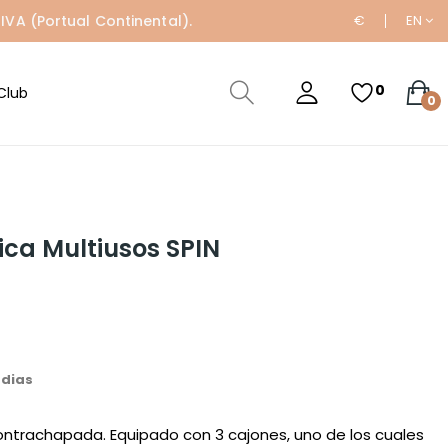
IVA (Portual Continental).
€
EN
0
Club
0
ica Multiusos SPIN
 dias
ntrachapada. Equipado con 3 cajones, uno de los cuales