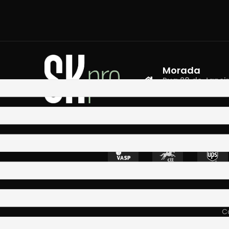
Morada
Rua 28 de Janeiro,
4400-335 Vila N
Co