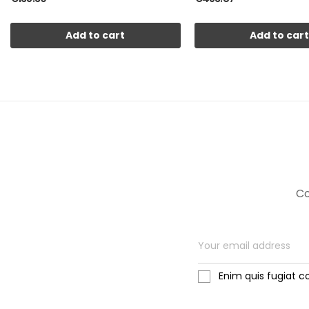
Add to cart
Add to car
Co
Enim quis fugiat c