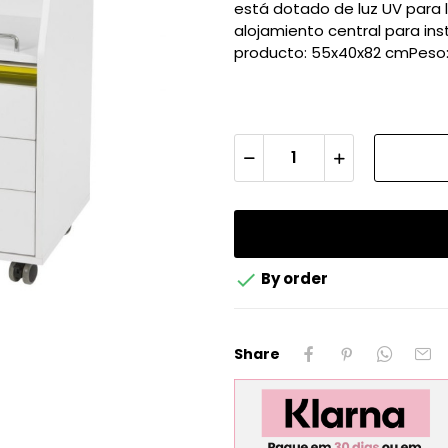
está dotado de luz UV para 
alojamiento central para in
producto: 55x40x82 cmPeso:

By order
Share