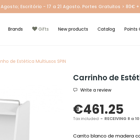
gosto; Escritório - 17 a 21 Agosto. Portes Gratuitos > 80€ + 
Brands
Gifts
New products
Catalog
Points 
inho de Estética Multiusos SPIN
Carrinho de Estét
Write a review
€461.25
Tax included
RECEIVING 8 a 10
Carrito blanco de madera co