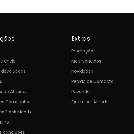
ições
Extras
Promoções
e envio
Mais Vendidos
e devoluções
Novidades
s
Pedido de Contacto
 de Afiliados
Revenda
ões Campanhas
Quero ser Afiliado
es Black Month
KPro
e condições