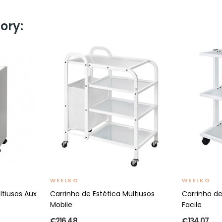
ory:
WEELKO
WEELKO
ltiusos Aux
Carrinho de Estética Multiusos
Carrinho de
Mobile
Facile
€216.48
€134.07