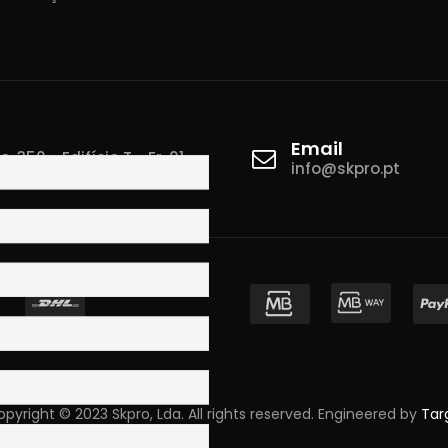
Email
 350 - Edifício T - Fr. 01
info@skpro.pt
ova de Gaia
pyright © 2023 Skpro, Lda. All rights reserved. Engineered by
Tar