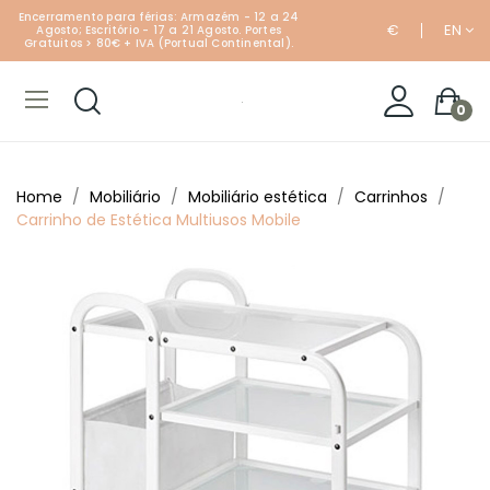
Encerramento para férias: Armazém - 12 a 24
€
EN
Agosto; Escritório - 17 a 21 Agosto. Portes
Gratuitos > 80€ + IVA (Portual Continental).
0
Home
Mobiliário
Mobiliário estética
Carrinhos
Carrinho de Estética Multiusos Mobile