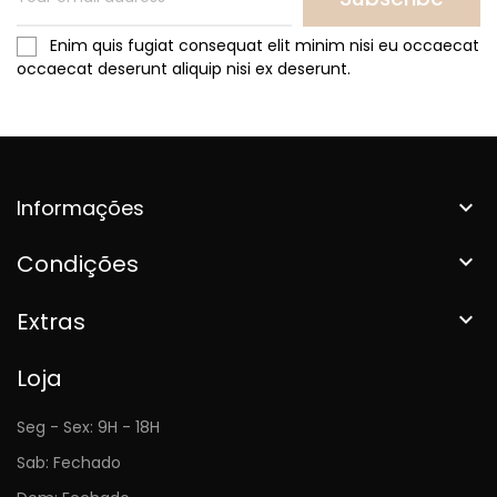
Enim quis fugiat consequat elit minim nisi eu occaecat
occaecat deserunt aliquip nisi ex deserunt.
Informações

Condições

Extras

Loja
Seg - Sex: 9H - 18H
Sab: Fechado