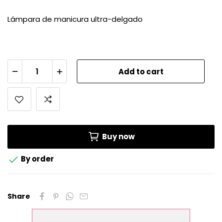
Lámpara de manicura ultra-delgado
Add to cart
Buy now

By order
Share