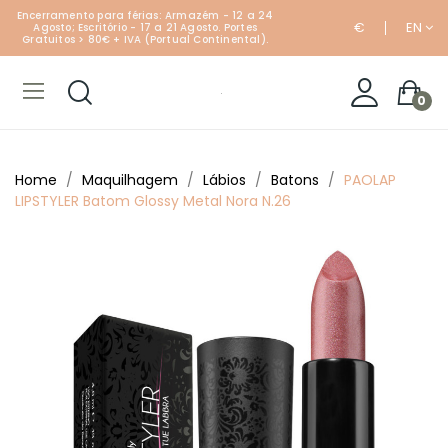
Encerramento para férias: Armazém - 12 a 24
€
EN
Agosto; Escritório - 17 a 21 Agosto. Portes
Gratuitos > 80€ + IVA (Portual Continental).
0
Home
Maquilhagem
Lábios
Batons
PAOLAP
LIPSTYLER Batom Glossy Metal Nora N.26