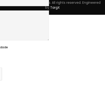
Copyright © 2023 Skpro, Lda. All rights reserved. Engineered
by
TargX
cidade