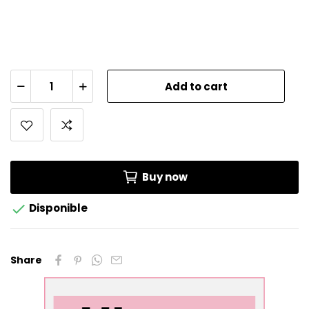
Add to cart
Buy now

Disponible
Share