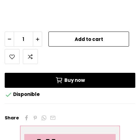
Add to cart
Buy now

Disponible
Share