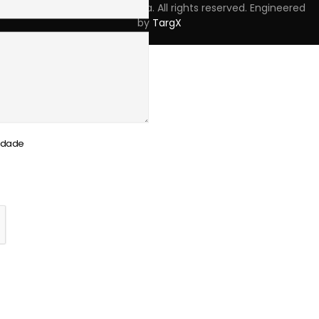
Copyright © 2023 Skpro, Lda. All rights reserved. Engineered
by
TargX
cidade