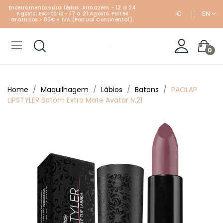
Encerramento para férias: Armazém - 12 a 24
€
EN
Agosto; Escritório - 17 a 21 Agosto. Portes
Gratuitos > 80€ + IVA (Portual Continental).
0
Home
Maquilhagem
Lábios
Batons
PAOLAP
LIPSTYLER Batom Extra Mate Avatar N.21