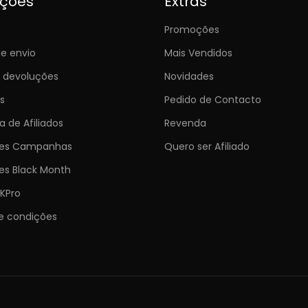
ições
Extras
Promoções
e envio
Mais Vendidos
e devoluções
Novidades
s
Pedido de Contacto
 de Afiliados
Revenda
ões Campanhas
Quero ser Afiliado
es Black Month
KPro
e condições