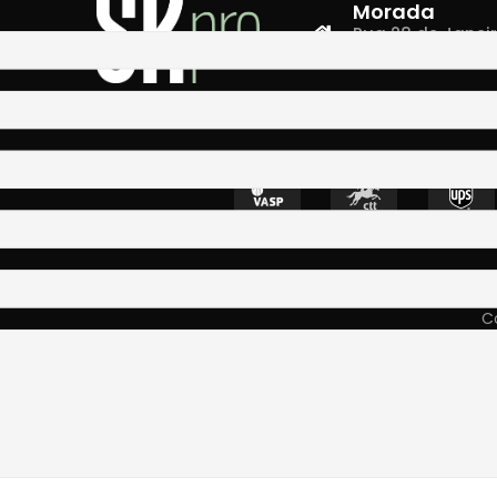
Morada
Rua 28 de Janeiro,
4400-335 Vila N
Co