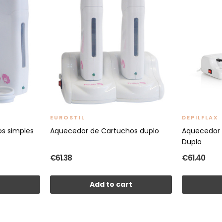
EUROSTIL
DEPILFLAX
s simples
Aquecedor de Cartuchos duplo
Aquecedor 
Duplo
€61.38
€61.40
t
Add to cart