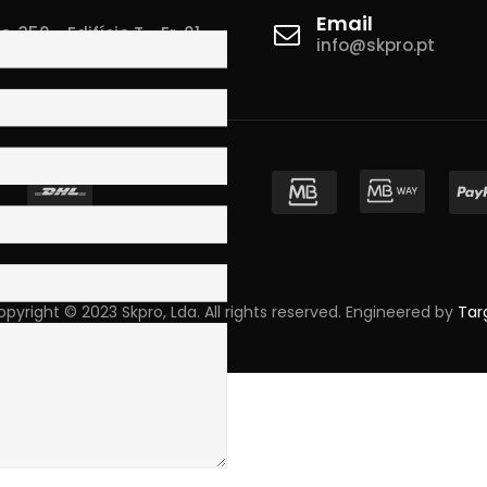
Email
 350 - Edifício T - Fr. 01
info@skpro.pt
ova de Gaia
pyright © 2023 Skpro, Lda. All rights reserved. Engineered by
Tar