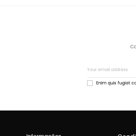
Co
Enim quis fugiat c