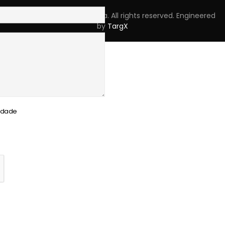
Copyright © 2023 Skpro, Lda. All rights reserved. Engineered
by
TargX
cidade