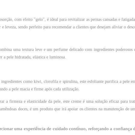
bsorção, com efeito "gelo", é ideal para revitalizar as pernas cansadas e fatiga
e leveza, sendo perfeito para recomendar a clientes que desejam aliviar o desc
combina uma textura leve e um perfume delicado com ingredientes poderoso
er a pele hidratada, elástica e luminosa.
ngredientes como kiwi, clorofila e spirulina, este esfoliante purifica a pele 
ando a pele macia e firme após cada utilização.
 a firmeza e elasticidade da pele, este creme é uma solução eficaz para trat
 amêndoas doces, é um produto que irá apoiar os clientes na manutenção de um
orcionar uma experiência de cuidado contínuo, reforçando a confiança d