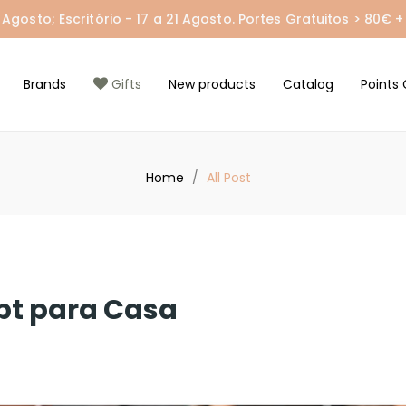
gosto; Escritório - 17 a 21 Agosto. Portes Gratuitos > 80€ + 
Brands
Gifts
New products
Catalog
Points 
Home
All Post
pt para Casa