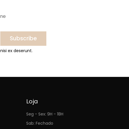
ine
Subscribe
nisi ex deserunt.
Loja
Seg - Sex: 9H - 18H
Sab: Fechado