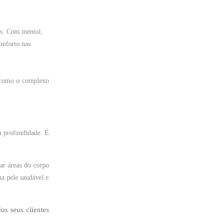
das. Com mentol,
onforto nas
s como o complexo
em profundidade. É
ar áreas do corpo
a pele saudável e
os seus clientes