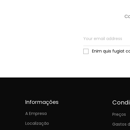
Co
Enim quis fugiat c
Informações
Cond
A Empresa
Preços
Localização
Gastos d