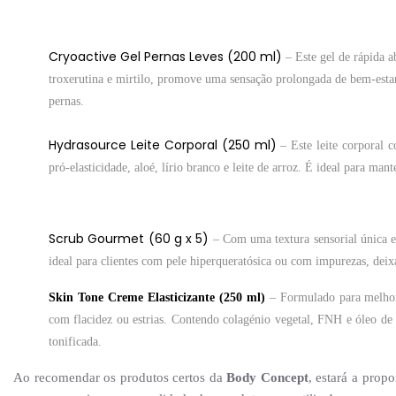
Cryoactive Gel Pernas Leves (200 ml)
– Este gel de rápida a
troxerutina e mirtilo, promove uma sensação prolongada de bem-estar 
pernas.
Hydrasource Leite Corporal (250 ml)
– Este leite corporal 
pró-elasticidade, aloé, lírio branco e leite de arroz. É ideal para mant
Scrub Gourmet (60 g x 5)
– Com uma textura sensorial única e i
ideal para clientes com pele hiperqueratósica ou com impurezas, deix
Skin Tone Creme Elasticizante (250 ml)
– Formulado para melhorar
com flacidez ou estrias. Contendo colagénio vegetal, FNH e óleo de
tonificada.
Ao recomendar os produtos certos da
Body Concept
, estará a prop