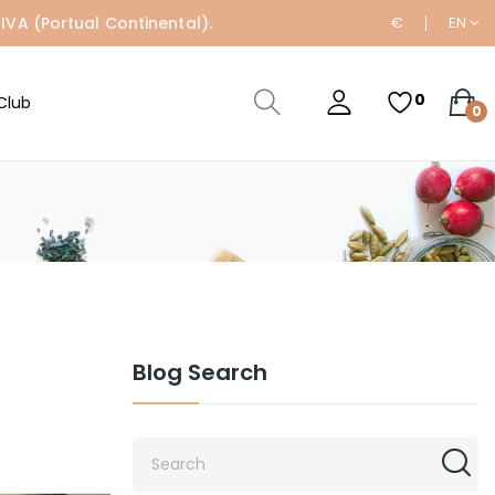
IVA (Portual Continental).
€
EN
0
Club
0
Blog Search