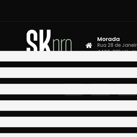
Morada
Rua 28 de Janeiro,
4400-335 Vila N
Co