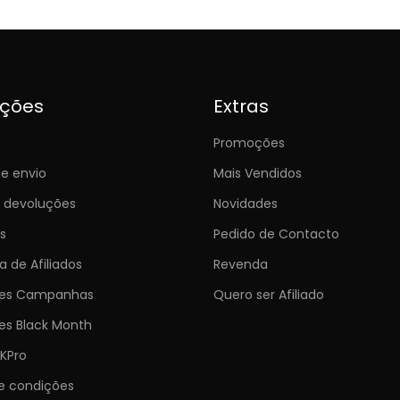
ições
Extras
Promoções
e envio
Mais Vendidos
e devoluções
Novidades
s
Pedido de Contacto
 de Afiliados
Revenda
ões Campanhas
Quero ser Afiliado
es Black Month
KPro
e condições