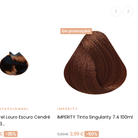
Em promoção!
OFESSIONNEL
IMPERITY
rel Louro Escuro Cendré
IMPERITY Tinta Singularity 7.4 100ml
...
 €
2,99 €
-35%
-50%
5,98 €