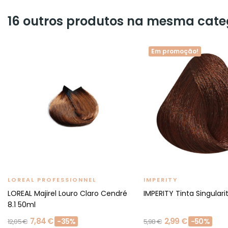
16 outros produtos na mesma cate
Em promoção!
LOREAL PROFESSIONNEL
IMPERITY
LOREAL Majirel Louro Claro Cendré
IMPERITY Tinta Singulari
8.1 50ml
7,84 €
2,99 €
-35%
-50%
12,05 €
5,98 €