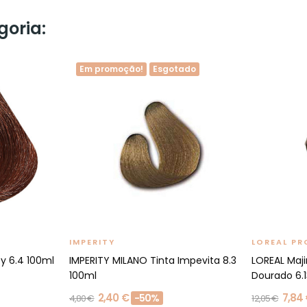
goria:
Em promoção!
Esgotado
IMPERITY
LOREAL PR
ty 6.4 100ml
IMPERITY MILANO Tinta Impevita 8.3
LOREAL Maji
100ml
Dourado 6.13
2,40 €
7,84
-50%
4,80 €
12,05 €