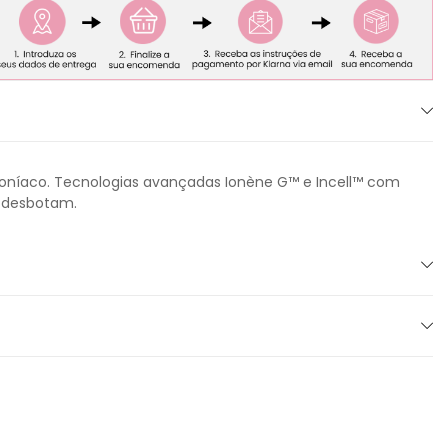
amoníaco. Tecnologias avançadas Ionène G™ e Incell™ com
o desbotam.