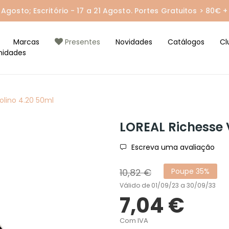
gosto; Escritório - 17 a 21 Agosto. Portes Gratuitos > 80€ + 
Marcas
Presentes
Novidades
Catálogos
Cl
nidades
olino 4.20 50ml
LOREAL Richesse V
Escreva uma avaliação
10,82 €
Poupe 35%
Válido de 01/09/23 a 30/09/33
7,04 €
Com IVA