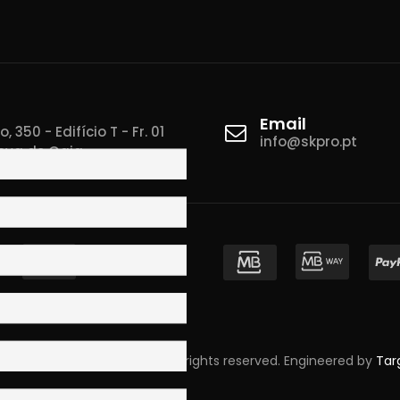
Email
 350 - Edifício T - Fr. 01
info@skpro.pt
ova de Gaia
pyright © 2023 Skpro, Lda. All rights reserved. Engineered by
Tar