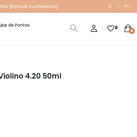
IVA (Portual Continental).
€
PT
ube de Pontos
0
0
iolino 4.20 50ml