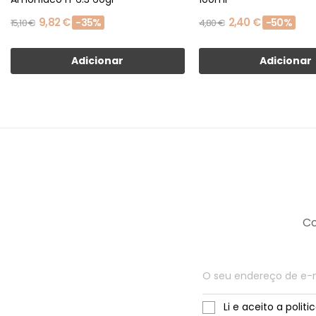
9,82 €
2,40 €
-35%
-50%
15,10 €
4,80 €
Adicionar
Adicionar
Co
Li e aceito a polit