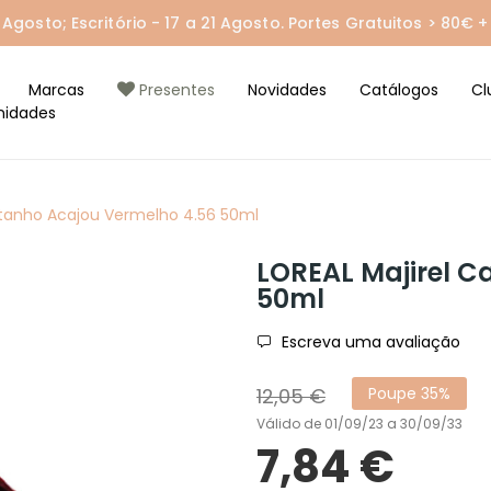
gosto; Escritório - 17 a 21 Agosto. Portes Gratuitos > 80€ + 
Marcas
Presentes
Novidades
Catálogos
Cl
nidades
stanho Acajou Vermelho 4.56 50ml
LOREAL Majirel C
50ml
Escreva uma avaliação
12,05 €
Poupe 35%
Válido de 01/09/23 a 30/09/33
7,84 €