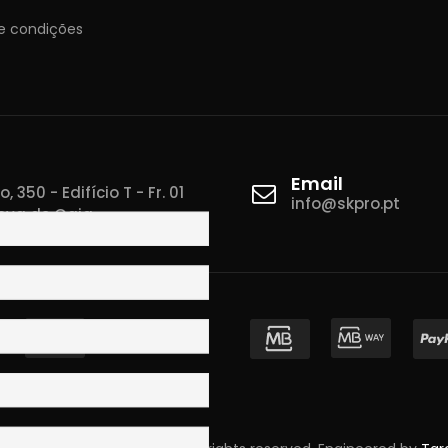
e condições
Email
 350 - Edifício T - Fr. 01
info@skpro.pt
ova de Gaia