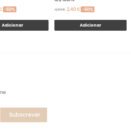
€
2,40 €
-50%
-50%
4,80 €
Adicionar
Adicionar
ine
Subscrever