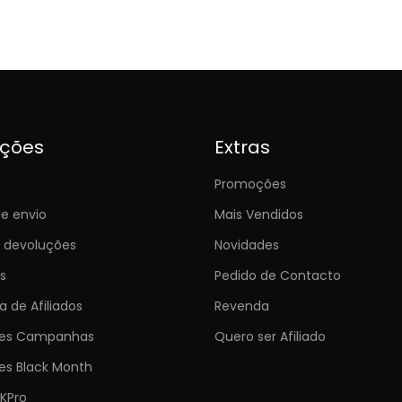
ições
Extras
Promoções
e envio
Mais Vendidos
e devoluções
Novidades
s
Pedido de Contacto
 de Afiliados
Revenda
ões Campanhas
Quero ser Afiliado
es Black Month
KPro