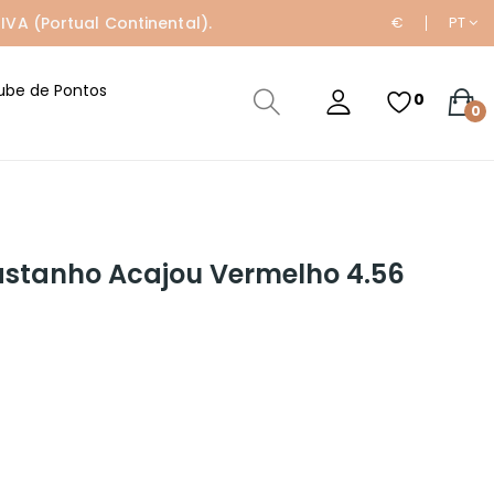
IVA (Portual Continental).
€
PT
ube de Pontos
0
0
astanho Acajou Vermelho 4.56