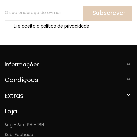
Subscrever
Li e aceito a politica de privacidade
Informações

Condições

Extras

Loja
Seg - Sex: 9H - 18H
Sab: Fechado