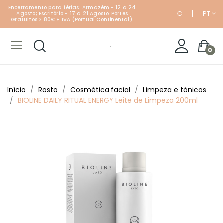
Encerramento para férias: Armazém - 12 a 24
€
PT
Agosto; Escritório - 17 a 21 Agosto. Portes
Gratuitos > 80€ + IVA (Portual Continental).
0
Início
Rosto
Cosmética facial
Limpeza e tónicos
BIOLINE DAILY RITUAL ENERGY Leite de Limpeza 200ml