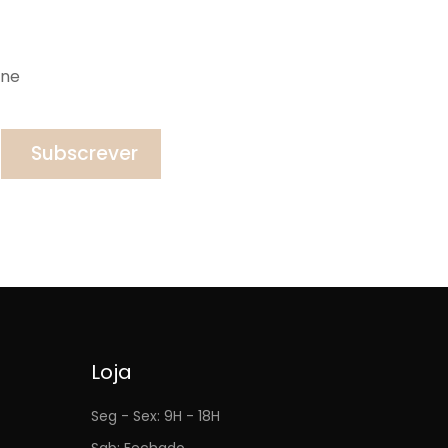
ine
Subscrever
Loja
Seg - Sex: 9H - 18H
Sab: Fechado