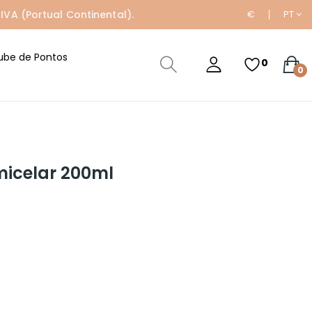
IVA (Portual Continental).
€
PT
ube de Pontos
0
0
micelar 200ml