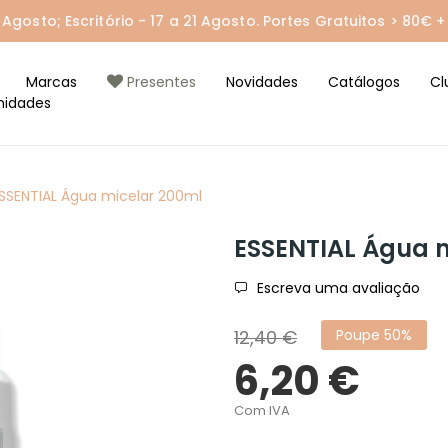
gosto; Escritório - 17 a 21 Agosto. Portes Gratuitos > 80€ + 
Marcas
Presentes
Novidades
Catálogos
Cl
nidades
SSENTIAL Água micelar 200ml
ESSENTIAL Água 
Escreva uma avaliação
12,40 €
Poupe 50%
6,20 €
Com IVA