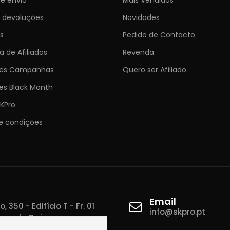
e devoluções
Novidades
s
Pedido de Contacto
 de Afiliados
Revenda
ões Campanhas
Quero ser Afiliado
es Black Month
KPro
e condições
Email
 350 - Edifício T - Fr. 01
info@skpro.pt
ova de Gaia