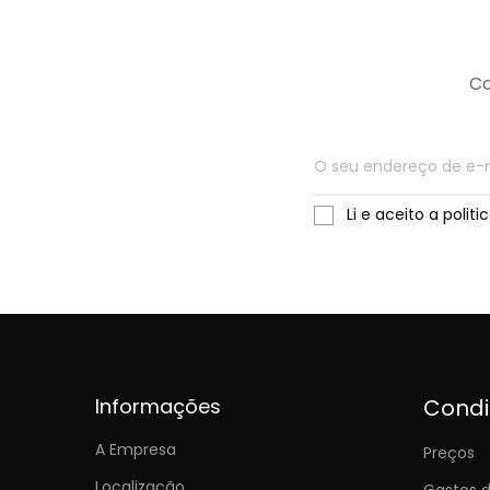
Co
Li e aceito a polit
Informações
Cond
A Empresa
Preços
Localização
Gastos d