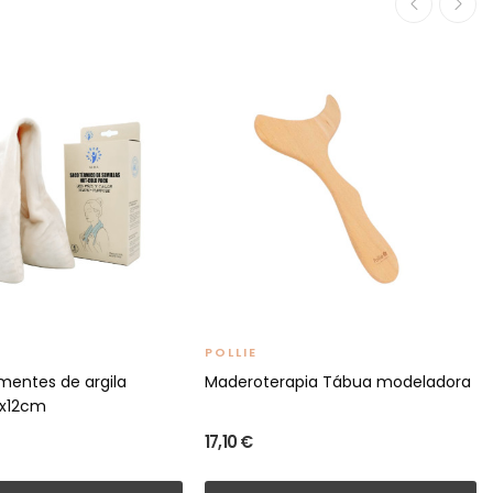
POLLIE
mentes de argila
Maderoterapia Tábua modeladora
8x12cm
17,10 €