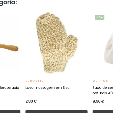
goria:
New
EUROSTIL
OUTROS
eroterapia
Luva massagem em Sisal
Saco de se
naturais 4
2,80 €
9,90 €