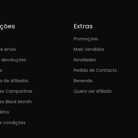
ições
Extras
Promoções
e envio
Mais Vendidos
e devoluções
Novidades
s
Pedido de Contacto
 de Afiliados
Revenda
ões Campanhas
Quero ser Afiliado
es Black Month
KPro
e condições