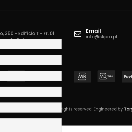
Email
 350 - Edifício T - Fr. 01
info@skpro.pt
ova de Gaia
pyright © 2023 Skpro, Lda. All rights reserved. Engineered by
Tar