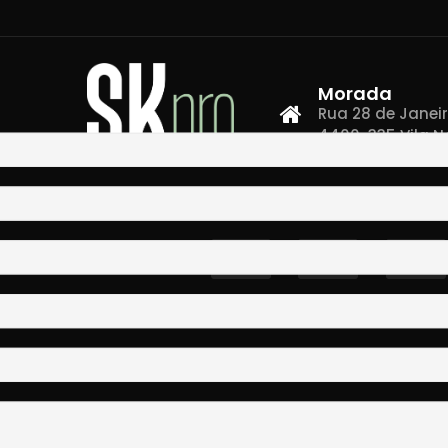
Morada
Rua 28 de Janeiro,
4400-335 Vila N
Co