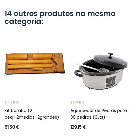
14 outros produtos na mesma
categoria:
SKPRO
SKPRO
Kit bambú (2
Aquecedor de Pedras para
peq.+2medias+2grandes)
36 pedras (6Lts)
61,50 €
129,15 €