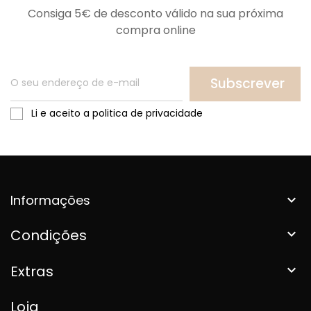
Consiga 5€ de desconto válido na sua próxima
compra online
Subscrever
Li e aceito a politica de privacidade
Informações

Condições

Extras

Loja