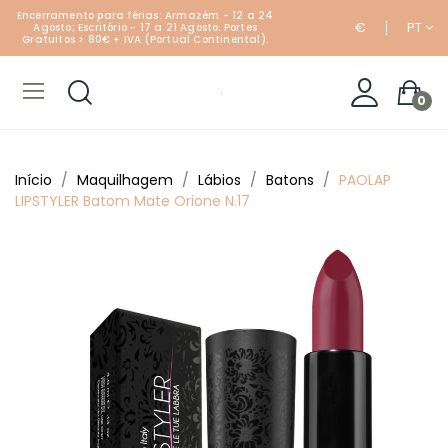
Encerramento para férias: Armazém - 12 a 24
€
PT
Agosto; Escritório - 17 a 21 Agosto. Portes
Gratuitos > 80€ + IVA (Portual Continental).
0
Início
Maquilhagem
Lábios
Batons
PAOLAP
LIPSTYLER Batom Mate Orione N.17