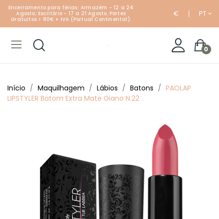
Encerramento para férias: Armazém - 12 a 24
€
PT
Agosto; Escritório - 17 a 21 Agosto. Portes
Gratuitos > 80€ + IVA (Portual Continental).
0
Início
Maquilhagem
Lábios
Batons
PAOLAP
LIPSTYLER Batom Extra Mate Giano N.22