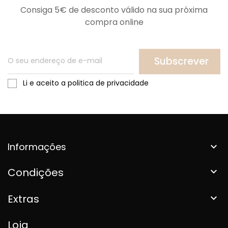
Consiga 5€ de desconto válido na sua próxima
compra online
Subscrever
Li e aceito a politica de privacidade
Informações

Condições

Extras

Loja