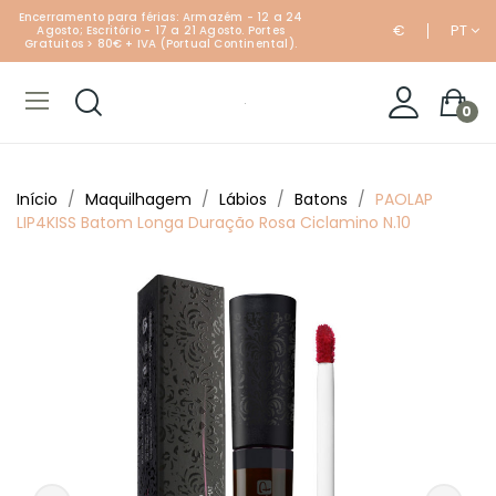
Encerramento para férias: Armazém - 12 a 24
€
PT
Agosto; Escritório - 17 a 21 Agosto. Portes
Gratuitos > 80€ + IVA (Portual Continental).
0
Início
Maquilhagem
Lábios
Batons
PAOLAP
LIP4KISS Batom Longa Duração Rosa Ciclamino N.10