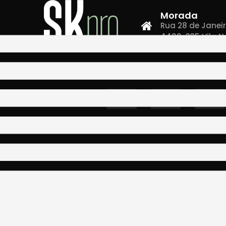
Morada
Rua 28 de Janeiro,
4400-335 Vila N
Co