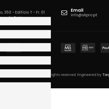
Email
 350 - Edifício T - Fr. 01
info@skpro.pt
ova de Gaia
pyright © 2023 Skpro, Lda. All rights reserved. Engineered by
Tar