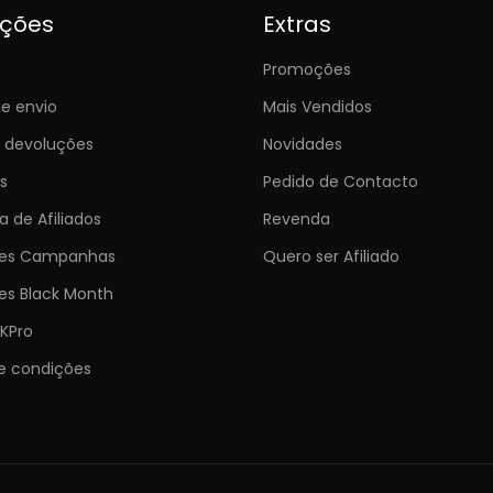
ições
Extras
Promoções
e envio
Mais Vendidos
e devoluções
Novidades
s
Pedido de Contacto
 de Afiliados
Revenda
ões Campanhas
Quero ser Afiliado
es Black Month
KPro
e condições