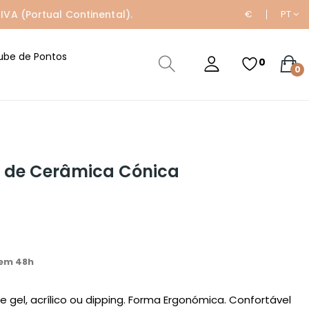
IVA (Portual Continental).
€
PT
ube de Pontos
0
0
a de Cerâmica Cónica
em 48h
 gel, acrílico ou dipping. Forma Ergonómica. Confortável