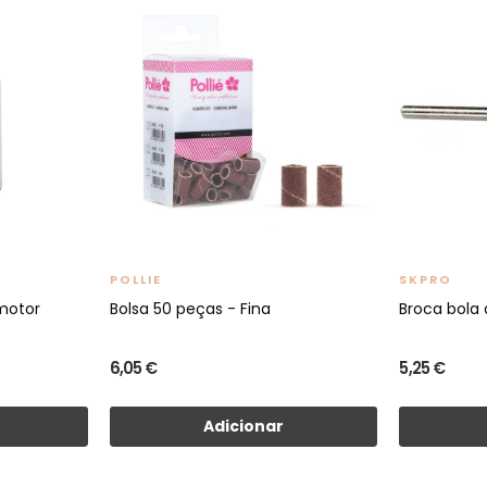
POLLIE
SKPRO
omotor
Bolsa 50 peças - Fina
Broca bola
6,05 €
5,25 €
Adicionar