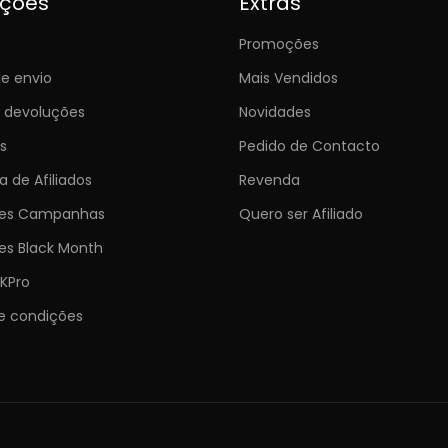
ições
Extras
Promoções
e envio
Mais Vendidos
e devoluções
Novidades
s
Pedido de Contacto
 de Afiliados
Revenda
ões Campanhas
Quero ser Afiliado
es Black Month
KPro
e condições