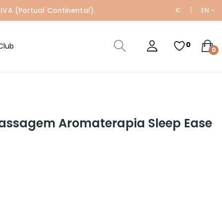
IVA (Portual Continental).
€
EN
0
Club
0
assagem Aromaterapia Sleep Ease