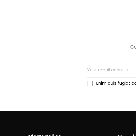
Co
Enim quis fugiat c