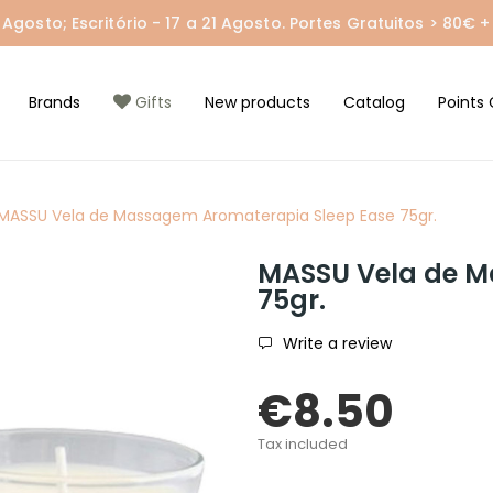
gosto; Escritório - 17 a 21 Agosto. Portes Gratuitos > 80€ + 
Brands
Gifts
New products
Catalog
Points 
MASSU Vela de Massagem Aromaterapia Sleep Ease 75gr.
MASSU Vela de M
75gr.
Write a review
€8.50
Tax included