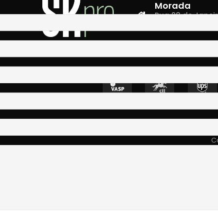
Morada
Rua 28 de Janeiro,
4400-335 Vila N
Co