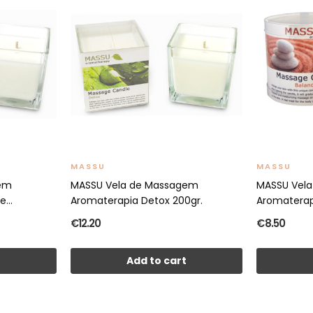
MASSU
MASSU
gem
MASSU Vela de Massagem
MASSU Vel
...
Aromaterapia Detox 200gr.
Aromaterap
€12.20
€8.50
t
Add to cart