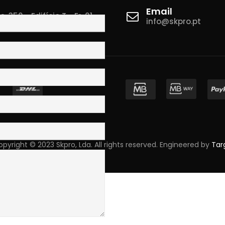
Email
 350 - Edifício T - Fr. 01
info@skpro.pt
ova de Gaia
pyright © 2023 Skpro, Lda. All rights reserved. Engineered by
Tar