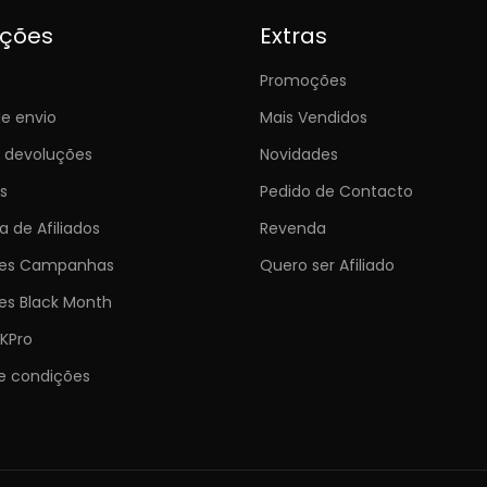
ições
Extras
Promoções
e envio
Mais Vendidos
e devoluções
Novidades
s
Pedido de Contacto
 de Afiliados
Revenda
ões Campanhas
Quero ser Afiliado
es Black Month
KPro
e condições