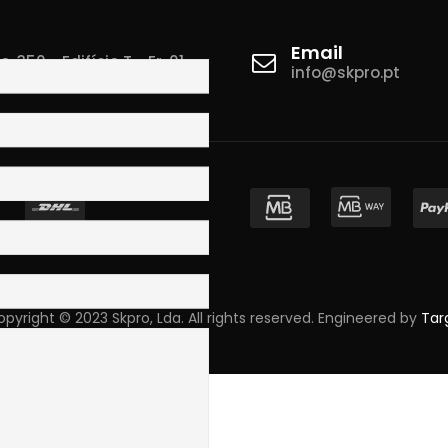
Email
 350 - Edifício T - Fr. 01
info@skpro.pt
ova de Gaia
pyright © 2023 Skpro, Lda. All rights reserved. Engineered by
Tar