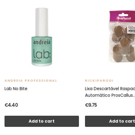
ANDREIA PROFESSIONAL
RICKIPARODI
Lab No Bite
Lixa Descartável Raspa
Automático ProsCallus..
€4.40
€9.75
Add to cart
Add to car