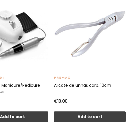
DI
PREMAX
 Manicure/Pedicure
Alicate de unhas carb. 10cm
lus
€10.00
Add to cart
Add to cart