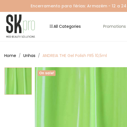
Encerramento para férias: Armazém - 12 a 24 A
All Categories
Promotions
Home
Unhas
ANDREIA THE Gel Polish FR5 10,5ml
On sale!