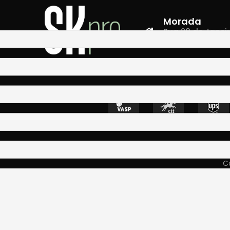
Morada
Rua 28 de Janeiro,
4400-335 Vila N
Co