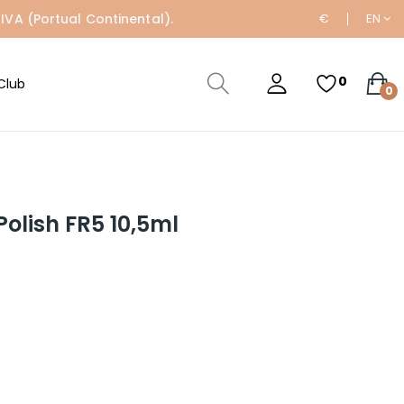
IVA (Portual Continental).
€
EN
0
Club
0
olish FR5 10,5ml