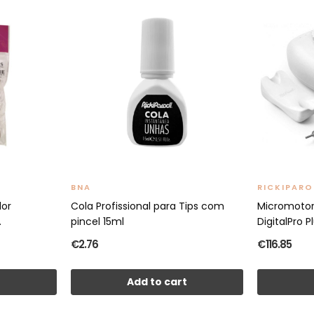
BNA
RICKIPARO
dor
Cola Profissional para Tips com
Micromotor
.
pincel 15ml
DigitalPro P
€2.76
€116.85
t
Add to cart