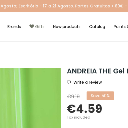
gosto; Escritório - 17 a 21 Agosto. Portes Gratuitos > 80€ + 
Brands
Gifts
New products
Catalog
Points 
ANDREIA THE Gel P
Write a review
€9.19
Save 50%
€4.59
Tax included