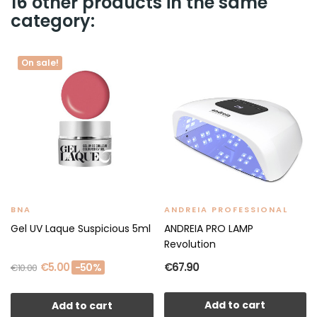
16 other products in the same
category:
On sale!
BNA
ANDREIA PROFESSIONAL
Gel UV Laque Suspicious 5ml
ANDREIA PRO LAMP
Revolution
€5.00
€67.90
-50%
€10.00
Add to cart
Add to cart