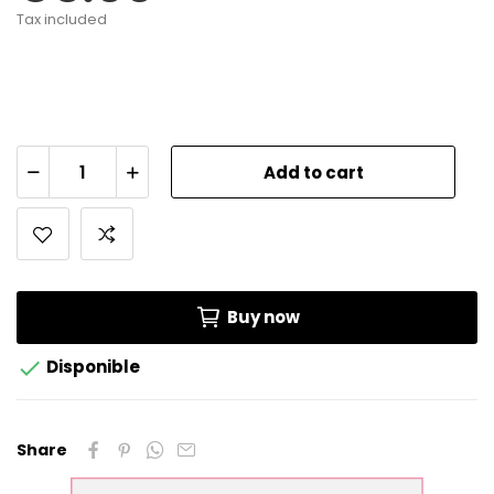
Tax included
Add to cart
Buy now

Disponible
Share