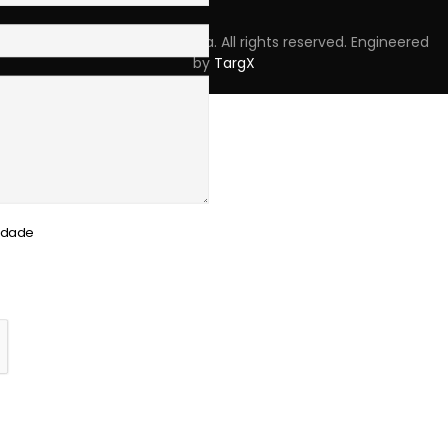
Copyright © 2023 Skpro, Lda. All rights reserved. Engineered
by
TargX
cidade