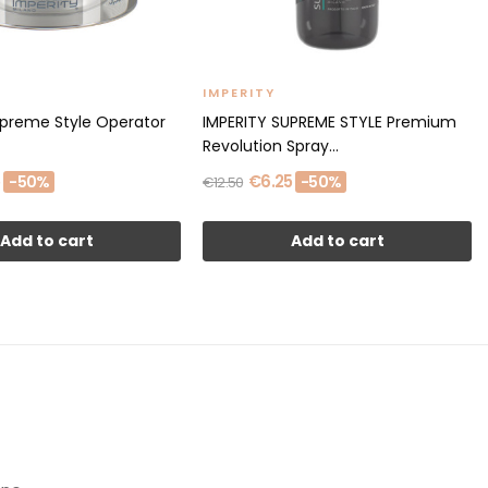
IMPERITY
upreme Style Operator
IMPERITY SUPREME STYLE Premium
Revolution Spray...
5
€6.25
-50%
-50%
€12.50
Add to cart
Add to cart