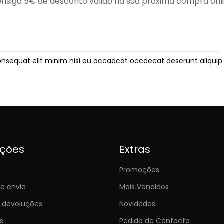
nsiga 5€ de desconto válido na sua próxima compra onl
onsequat elit minim nisi eu occaecat occaecat deserunt aliquip 
ições
Extras
Promoções
e envio
Mais Vendidos
e devoluções
Novidades
s
Pedido de Contacto