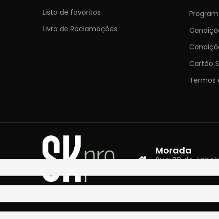
Lista de favoritos
Programa
Livro de Reclamações
Condiç
Condiçõ
Cartão S
Termos 
Morada
Rua 28 de Janeiro,
4400-335 Vila N