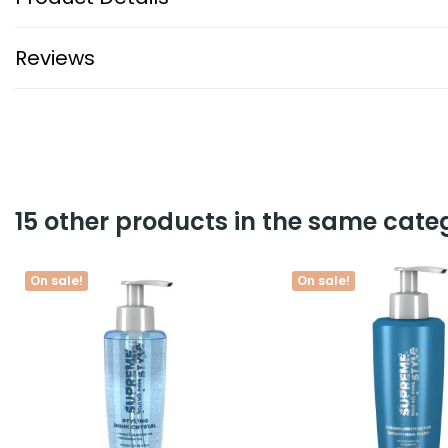
Reviews
15 other products in the same cate
On sale!
On sale!