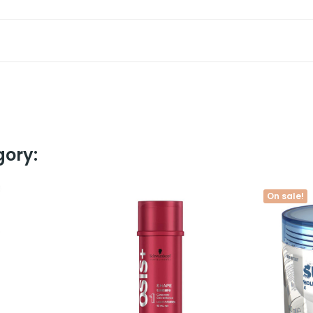
gory:
On sale!