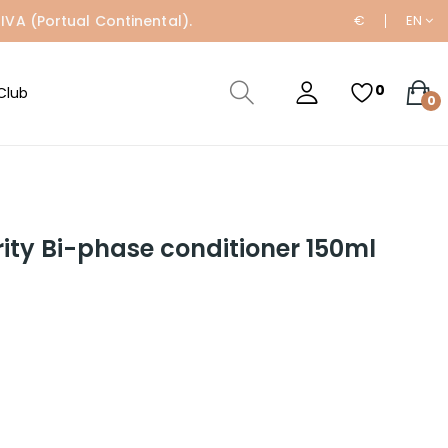
IVA (Portual Continental).
€
EN
0
Club
0
ity Bi-phase conditioner 150ml