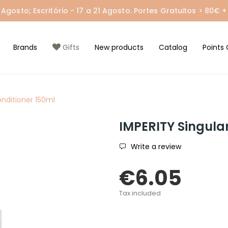
gosto; Escritório - 17 a 21 Agosto. Portes Gratuitos > 80€ + 
Brands
Gifts
New products
Catalog
Points 
onditioner 150ml
IMPERITY Singular
Write a review
€6.05
Tax included