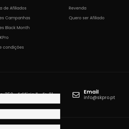
 de Afiliados
Revenda
ões Campanhas
Quero ser Afiliado
es Black Month
KPro
e condições
Email
 350 - Edifício T - Fr. 01
info@skpro.pt
ova de Gaia