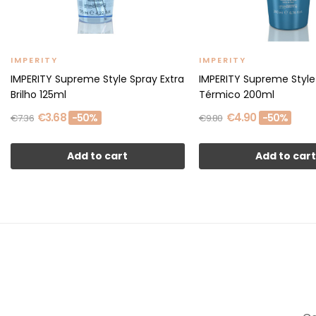
IMPERITY
IMPERITY
IMPERITY Supreme Style Spray Extra
IMPERITY Supreme Style
Brilho 125ml
Térmico 200ml
€3.68
€4.90
-50%
-50%
€7.36
€9.80
Add to cart
Add to car