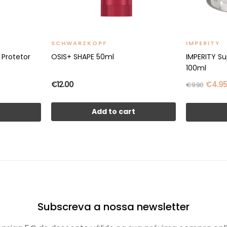
SCHWARZKOPF
IMPERITY
 Protetor
OSIS+ SHAPE 50ml
IMPERITY S
100ml
€12.00
€4.9
€9.90
Add to cart
t
Subscreva a nossa newsletter