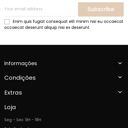
Subscribe
Enim quis fugiat consequat elit minim nisi eu occaecat
occaecat deserunt aliquip nisi ex deserunt.
Informações

Condições

Extras

Loja
Seg - Sex: 9H - 18H