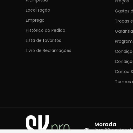
Preços
Localização
Gastos d
Emprego
Trocas 
Histórico do Pedido
Garantia
Lista de favoritos
Programa
Livro de Reclamações
Condiç
Condiçõ
Cartão S
Termos 
Morada
Rua 28 de Janeiro,