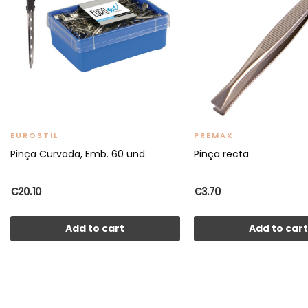
EUROSTIL
PREMAX
Pinça Curvada, Emb. 60 und.
Pinça recta
€20.10
€3.70
Add to cart
Add to car