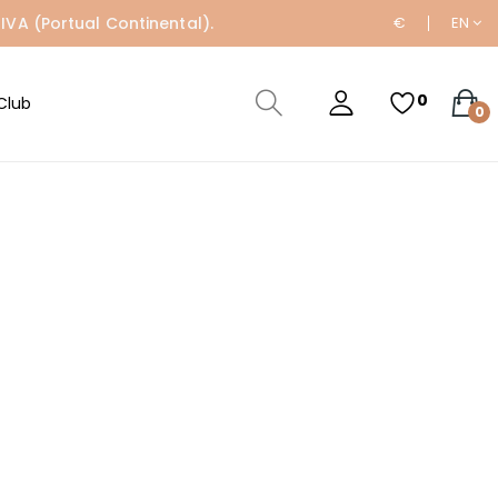
IVA (Portual Continental).
€
EN
0
Club
0