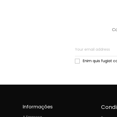
Co
Enim quis fugiat c
Informações
Cond
A Empresa