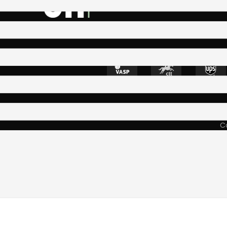
4400-335 Vila N
Co