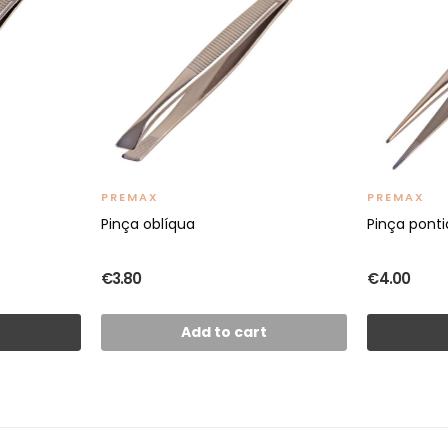
PREMAX
PREMAX
Pinça oblíqua
Pinça pont
€3.80
€4.00
t
Add to cart