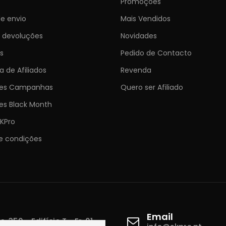
Promoções
e envio
Mais Vendidos
e devoluções
Novidades
s
Pedido de Contacto
 de Afiliados
Revenda
ões Campanhas
Quero ser Afiliado
es Black Month
KPro
e condições
Email
 350 - Edifício T - Fr. 01