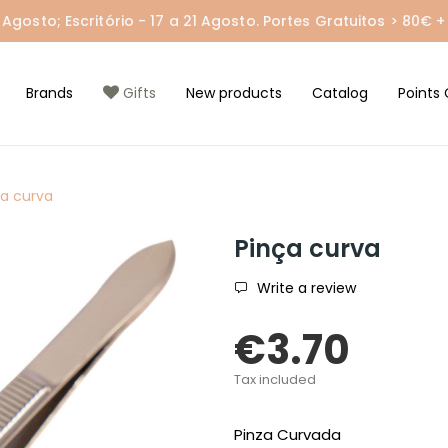
gosto; Escritório - 17 a 21 Agosto. Portes Gratuitos > 80€ + 
Brands
Gifts
New products
Catalog
Points 
ça curva
Pinça curva
Write a review
€3.70
Tax included
Pinza Curvada