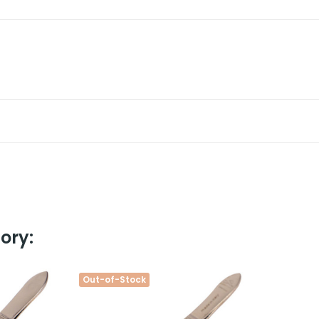
ory:
Out-of-Stock