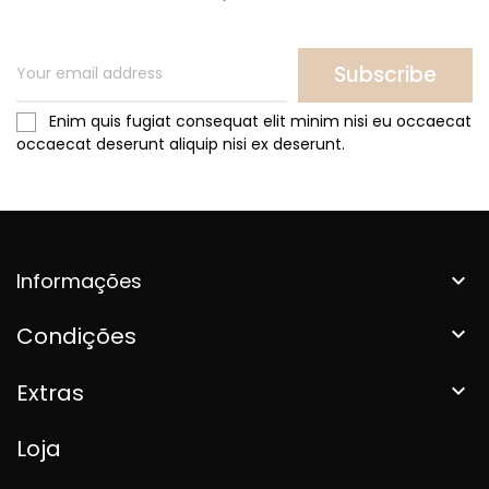
Subscribe
Enim quis fugiat consequat elit minim nisi eu occaecat
occaecat deserunt aliquip nisi ex deserunt.
Informações

Condições

Extras

Loja