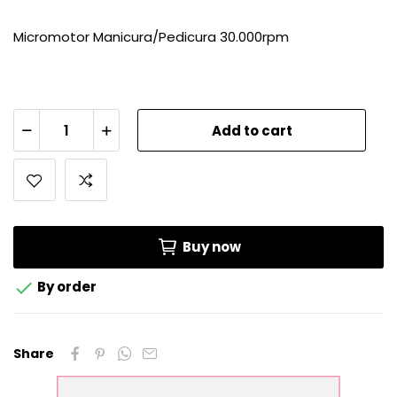
Micromotor Manicura/Pedicura 30.000rpm
Add to cart
Buy now

By order
Share