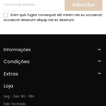
Subscribe
Enim quis fugiat consequat elit minim nisi eu occaecat
occaecat deserunt aliquip nisi ex deserunt.
Informações

Condições

Extras

Loja
Seg - Sex: 9H - 18H
Sab: Fechado