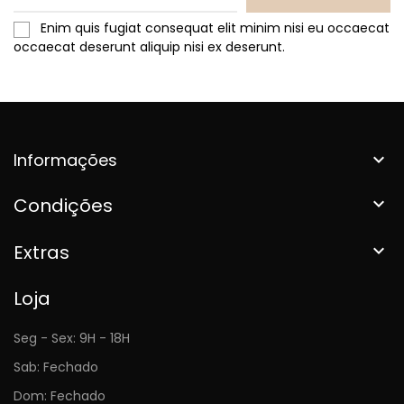
Enim quis fugiat consequat elit minim nisi eu occaecat
occaecat deserunt aliquip nisi ex deserunt.
Informações

Condições

Extras

Loja
Seg - Sex: 9H - 18H
Sab: Fechado
Dom: Fechado