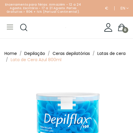
Encerramento para férias: Armazém - 12 a 24
€
EN
Agosto; Escritório - 17 a 21 Agosto. Portes
Gratuitos > 80€ + IVA (Portual Continental).
0
Home
Depilação
Ceras depilatórias
Latas de cera
Lata de Cera Azul 800ml