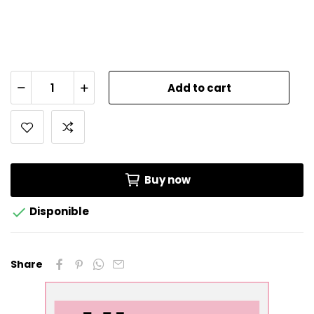
Add to cart
Buy now

Disponible
Share