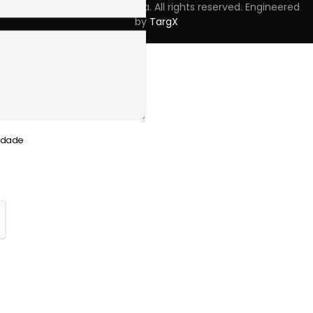
Copyright © 2023 Skpro, Lda. All rights reserved. Engineered
by
TargX
cidade