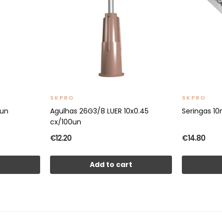
SKPRO
SKPRO
0un
Agulhas 26G3/8 LUER 10x0.45
Seringas 10
cx/100un
€12.20
€14.80
t
Add to cart