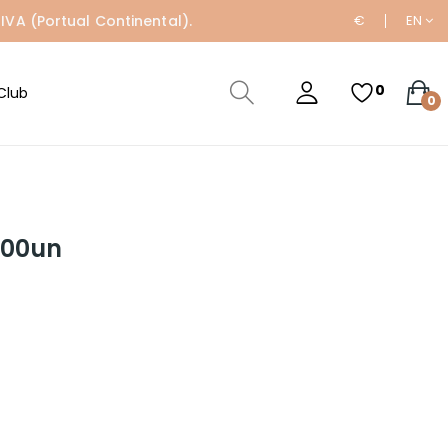
IVA (Portual Continental).
€
EN
0
Club
0
100un