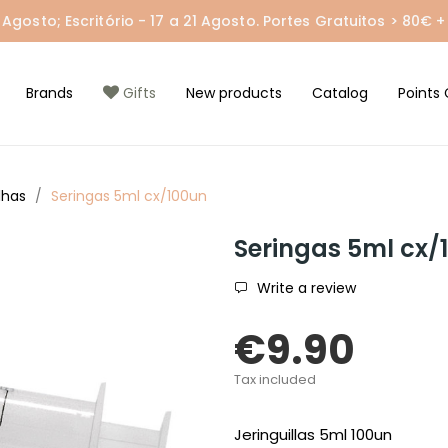
gosto; Escritório - 17 a 21 Agosto. Portes Gratuitos > 80€ + 
Brands
Gifts
New products
Catalog
Points 
lhas
Seringas 5ml cx/100un
Seringas 5ml cx/
Write a review
€9.90
Tax included
Jeringuillas 5ml 100un