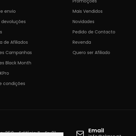
Promoções
e envio
Mais Vendidos
e devoluções
Novidades
s
Pedido de Contacto
 de Afiliados
Revenda
ões Campanhas
Quero ser Afiliado
es Black Month
KPro
e condições
Email
 350 - Edifício T - Fr. 01