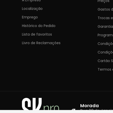
Preços
Localização
Gastos d
Emprego
Trocas 
Histórico do Pedido
Garantia
Lista de favoritos
Programa
Livro de Reclamações
Condiç
Condiçõ
Cartão S
Termos 
Morada
Rua 28 de Janeiro,