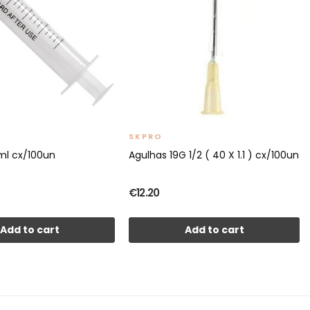
SKPRO
ml cx/100un
Agulhas 19G 1/2 ( 40 X 1.1 ) cx/100un
€12.20
Add to cart
Add to cart