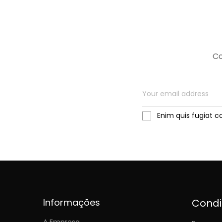
Co
Enim quis fugiat c
Informações
Cond
A Empresa