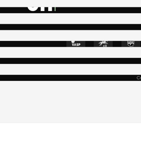
4400-335 Vila N
Co