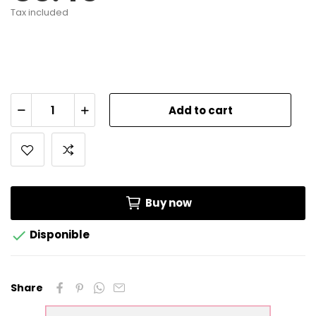
Tax included
Add to cart
Buy now

Disponible
Share