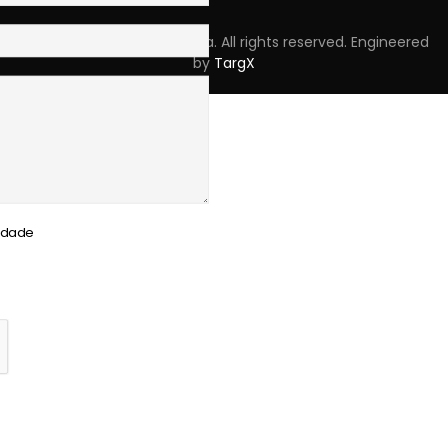
Copyright © 2023 Skpro, Lda. All rights reserved. Engineered
by
TargX
cidade