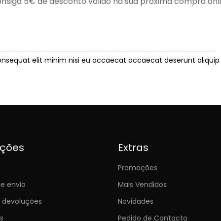
nsiga 5€ de desconto válido na sua próxima compra onl
onsequat elit minim nisi eu occaecat occaecat deserunt aliquip 
ições
Extras
Promoções
e envio
Mais Vendidos
e devoluções
Novidades
s
Pedido de Contacto