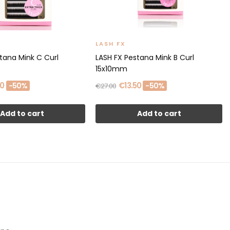
LASH FX
tana Mink C Curl
LASH FX Pestana Mink B Curl
15x10mm
50
€13.50
-50%
-50%
€27.00
Add to cart
Add to cart