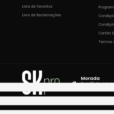
Lista de favoritos
Programa
Livro de Reclamações
Condiç
Condiçõ
Cartão S
Termos 
Morada
Rua 28 de Janeiro,
4400-335 Vila N