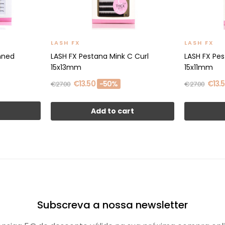
LASH FX
LASH FX
nned
LASH FX Pestana Mink C Curl
LASH FX Pes
15x13mm
15x11mm
€13.50
€13.
-50%
€27.00
€27.00
t
Add to cart
Subscreva a nossa newsletter