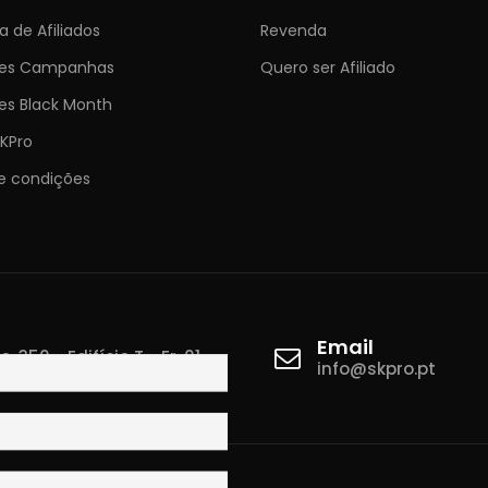
 de Afiliados
Revenda
ões Campanhas
Quero ser Afiliado
es Black Month
KPro
e condições
Email
 350 - Edifício T - Fr. 01
info@skpro.pt
ova de Gaia