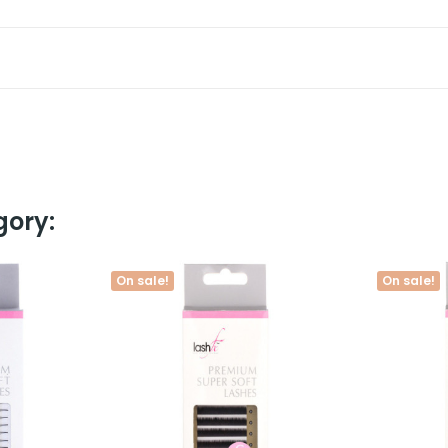
gory:
On sale!
On sale!