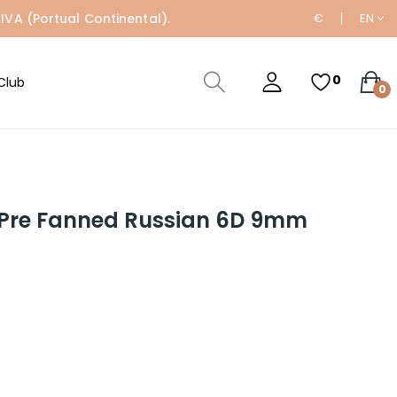
IVA (Portual Continental).
€
EN
0
Club
0
 Pre Fanned Russian 6D 9mm