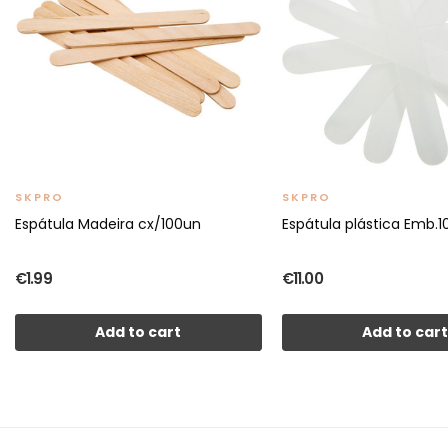
SKPRO
SKPRO
Espátula Madeira cx/100un
Espátula plástica Emb.
€1.99
€11.00
Add to cart
Add to car