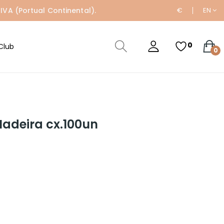
IVA (Portual Continental).
€
EN
0
Club
0
Madeira cx.100un