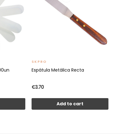
SKPRO
100un
Espátula Metálica Recta
€3.70
t
Add to cart