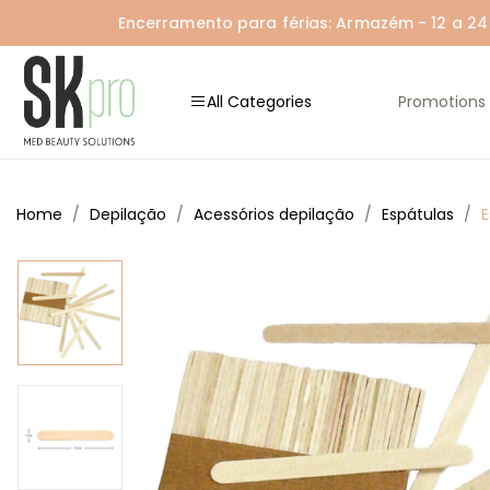
Encerramento para férias: Armazém - 12 a 24 A
All Categories
Promotions
Home
Depilação
Acessórios depilação
Espátulas
E