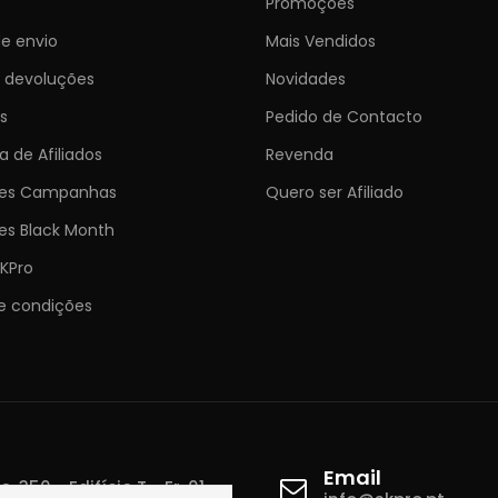
Promoções
e envio
Mais Vendidos
e devoluções
Novidades
s
Pedido de Contacto
 de Afiliados
Revenda
ões Campanhas
Quero ser Afiliado
es Black Month
KPro
e condições
Email
 350 - Edifício T - Fr. 01