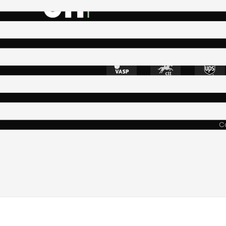
4400-335 Vila N
Co