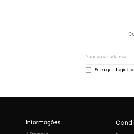
Co
Enim quis fugiat c
Informações
Cond
A Empresa