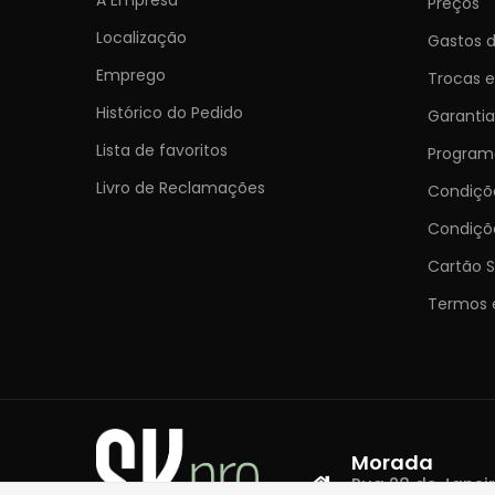
Preços
Localização
Gastos d
Emprego
Trocas 
Histórico do Pedido
Garantia
Lista de favoritos
Programa
Livro de Reclamações
Condiç
Condiçõ
Cartão S
Termos 
Morada
Rua 28 de Janeiro,