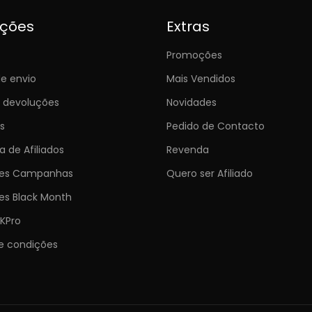
ições
Extras
Promoções
e envio
Mais Vendidos
e devoluções
Novidades
s
Pedido de Contacto
 de Afiliados
Revenda
ões Campanhas
Quero ser Afiliado
es Black Month
KPro
e condições