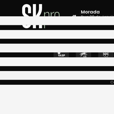
Morada
Rua 28 de Janeiro,
4400-335 Vila N
Co