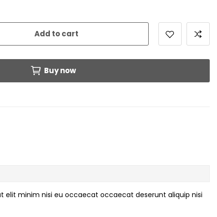
Add to cart
Buy now
t elit minim nisi eu occaecat occaecat deserunt aliquip nisi