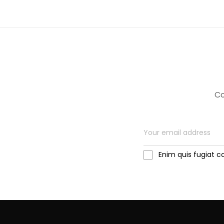
Co
Enim quis fugiat c