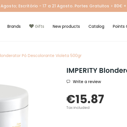
gosto; Escritório - 17 a 21 Agosto. Portes Gratuitos > 80€ + 
Brands
Gifts
New products
Catalog
Points 
Blonderator Pó Descolorante Violeta 500gr
IMPERITY Blonder
Write a review
€15.87
Tax included