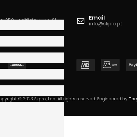
Email
 350 - Edifício T - Fr. 01
info@skpro.pt
ova de Gaia
pyright © 2023 Skpro, Lda. All rights reserved. Engineered by
Tar