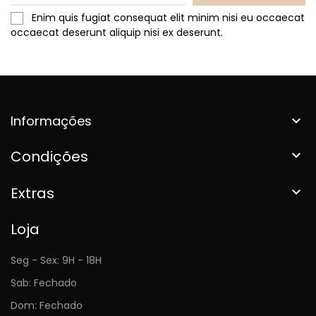
Enim quis fugiat consequat elit minim nisi eu occaecat
occaecat deserunt aliquip nisi ex deserunt.
Informações

Condições

Extras

Loja
Seg - Sex: 9H - 18H
Sab: Fechado
Dom: Fechado