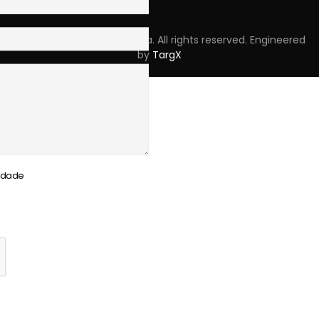
Copyright © 2023 Skpro, Lda. All rights reserved. Engineered
by
TargX
cidade