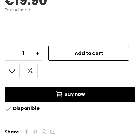
€19.90
Tax included
Add to cart
Buy now

Disponible
Share