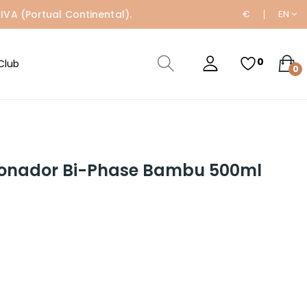
IVA (Portual Continental).
€
EN
0
Club
0
ionador Bi-Phase Bambu 500ml