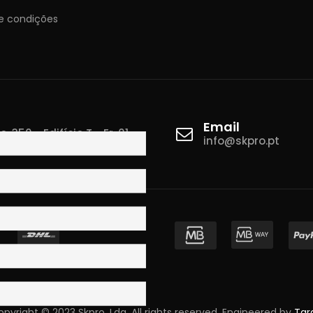
e condições
Email
 350 - Edifício T - Fr. 01
info@skpro.pt
ova de Gaia
pyright © 2023 Skpro, Lda. All rights reserved. Engineered by
Tar