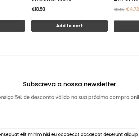
€18.50
€4.72
€5.55
t
Add to cart
Subscreva a nossa newsletter
nsiga 5€ de desconto válido na sua próxima compra onl
onsequat elit minim nisi eu occaecat occaecat deserunt aliquip 