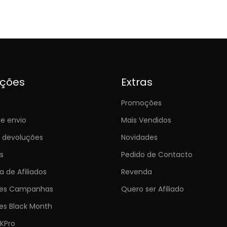
ições
Extras
Promoções
e envio
Mais Vendidos
e devoluções
Novidades
s
Pedido de Contacto
 de Afiliados
Revenda
ões Campanhas
Quero ser Afiliado
es Black Month
KPro