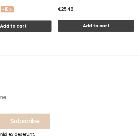
€25.46
-15%
Add to cart
Add to cart
ine
Subscribe
nisi ex deserunt.