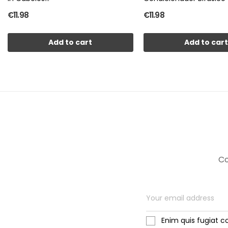
€11.98
€11.98
Add to cart
Add to car
Co
Enim quis fugiat c