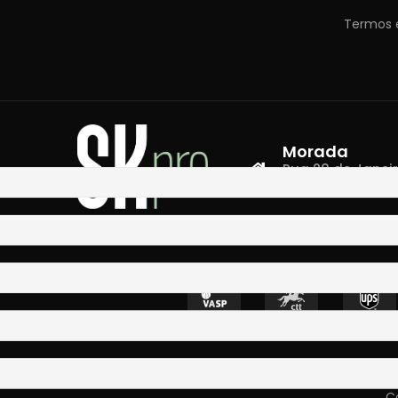
Termos 
Morada
Rua 28 de Janeiro,
4400-335 Vila N
Co