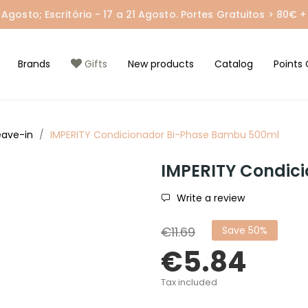
gosto; Escritório - 17 a 21 Agosto. Portes Gratuitos > 80€ + 
Brands
Gifts
New products
Catalog
Points 
eave-in
IMPERITY Condicionador Bi-Phase Bambu 500ml
IMPERITY Condic
Write a review
€11.69
Save 50%
€5.84
Tax included