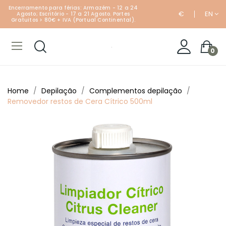
Encerramento para férias: Armazém - 12 a 24
€
EN
Agosto; Escritório - 17 a 21 Agosto. Portes
Gratuitos > 80€ + IVA (Portual Continental).
0
Home
Depilação
Complementos depilação
Removedor restos de Cera Cítrico 500ml