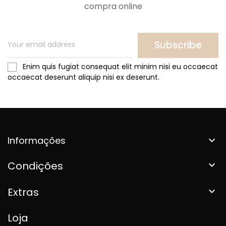
compra online
Subscribe
Enim quis fugiat consequat elit minim nisi eu occaecat
occaecat deserunt aliquip nisi ex deserunt.
Informações

Condições

Extras

Loja