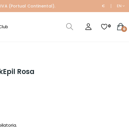
IVA (Portual Continental).
€
EN
0
Club
0
kEpil Rosa
latoria.