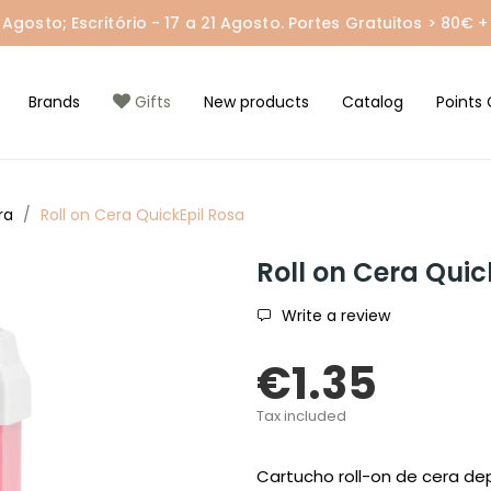
gosto; Escritório - 17 a 21 Agosto. Portes Gratuitos > 80€ + 
Brands
Gifts
New products
Catalog
Points 
ra
Roll on Cera QuickEpil Rosa
Roll on Cera Quic
Write a review
€1.35
Tax included
Cartucho roll-on de cera depi