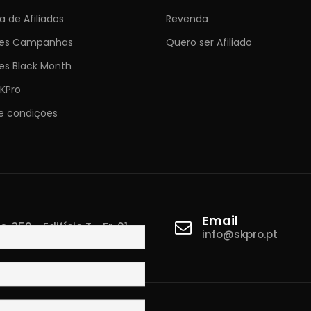
 de Afiliados
Revenda
ões Campanhas
Quero ser Afiliado
es Black Month
KPro
e condições
Email
 350 - Edifício T - Fr. 01
info@skpro.pt
ova de Gaia