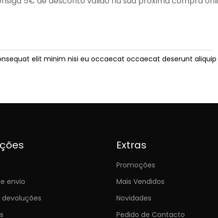
nsiga 5€ de desconto válido na sua próxima compra onl
onsequat elit minim nisi eu occaecat occaecat deserunt aliquip 
ições
Extras
Promoções
e envio
Mais Vendidos
e devoluções
Novidades
s
Pedido de Contacto