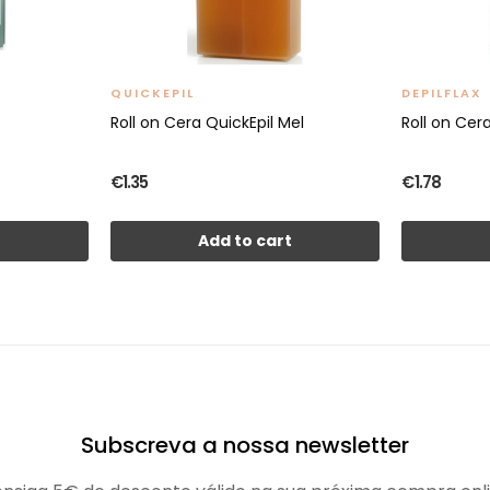
QUICKEPIL
DEPILFLAX
Roll on Cera QuickEpil Mel
Roll on Cer
€1.35
€1.78
t
Add to cart
Subscreva a nossa newsletter