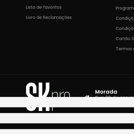
Lista de favoritos
Programa
Livro de Reclamações
Condiç
Condiçõ
Cartão S
Termos 
Morada
Rua 28 de Janeiro,
4400-335 Vila N