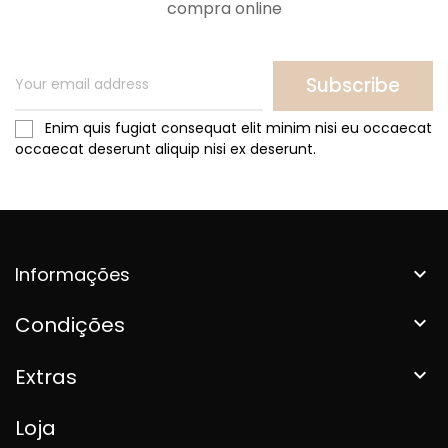
compra online
Subscribe
Enim quis fugiat consequat elit minim nisi eu occaecat
occaecat deserunt aliquip nisi ex deserunt.
Informações

Condições

Extras

Loja