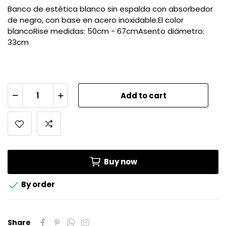
Banco de estética blanco sin espalda con absorbedor
de negro, con base en acero inoxidable.El color
blancoRise medidas: 50cm - 67cmAsento diámetro:
33cm
Add to cart
Buy now

By order
Share