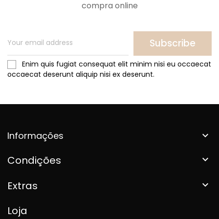
compra online
Subscribe
Enim quis fugiat consequat elit minim nisi eu occaecat
occaecat deserunt aliquip nisi ex deserunt.
Informações

Condições

Extras

Loja