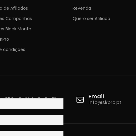
 de Afiliados
Revenda
ões Campanhas
Quero ser Afiliado
es Black Month
KPro
e condições
Email
 350 - Edifício T - Fr. 01
info@skpro.pt
ova de Gaia