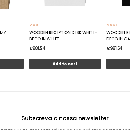
MUDI
MUDI
AMY
WOODEN RECEPTION DESK WHITE-
WOODEN RE
DECO IN WHITE
DECO IN O
€981.54
€981.54
t
Add to cart
Subscreva a nossa newsletter