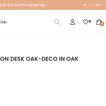
IVA (Portual Continental).
€
EN
0
Club
0
ON DESK OAK-DECO IN OAK