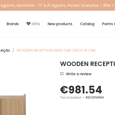
gosto; Escritório - 17 a 21 Agosto. Portes Gratuitos > 80€ + 
Brands
Gifts
New products
Catalog
Points 
eceção
WOODEN RECEPTION DESK OAK-DECO IN OAK
WOODEN RECEPTI
Write a review
€981.54
Tax included
RECEIVING