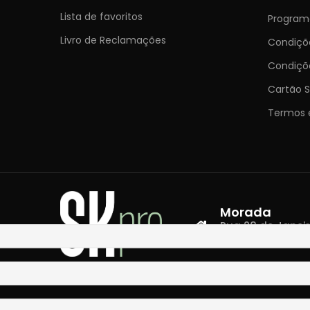
Lista de favoritos
Programa
Livro de Reclamações
Condiç
Condiçõ
Cartão S
Termos 
Morada
Rua 28 de Janeiro,
4400-335 Vila N