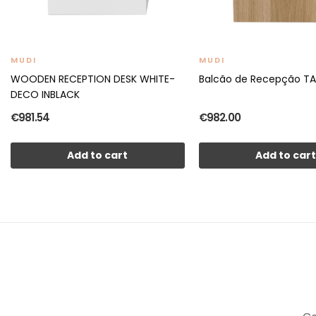
MUDI
MUDI
WOODEN RECEPTION DESK WHITE-
Balcão de Recepção T
DECO INBLACK
€981.54
€982.00
Add to cart
Add to car