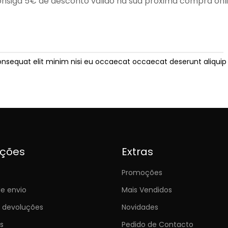
nsiga 5€ de desconto válido na sua próxima compra onl
onsequat elit minim nisi eu occaecat occaecat deserunt aliquip 
ições
Extras
Promoções
e envio
Mais Vendidos
e devoluções
Novidades
s
Pedido de Contacto