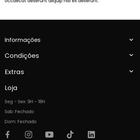
occaecat deserunt aliquip nisi ex deserunt.
Informações

Condições

Extras

Loja
Seg - Sex: 9H - 18H
Sab: Fechado
Dom: Fechado