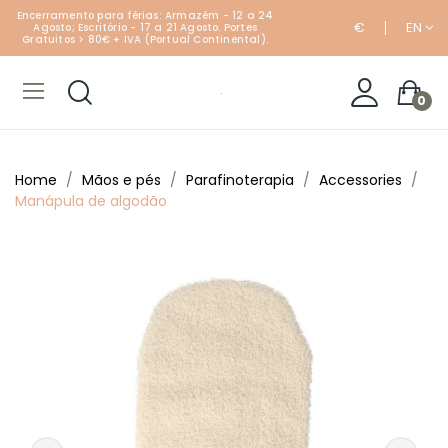
Encerramento para férias: Armazém - 12 a 24
€
EN
Agosto; Escritório - 17 a 21 Agosto. Portes
Gratuitos > 80€ + IVA (Portual Continental).
0
Home
Mãos e pés
Parafinoterapia
Accessories
Manápula de algodão