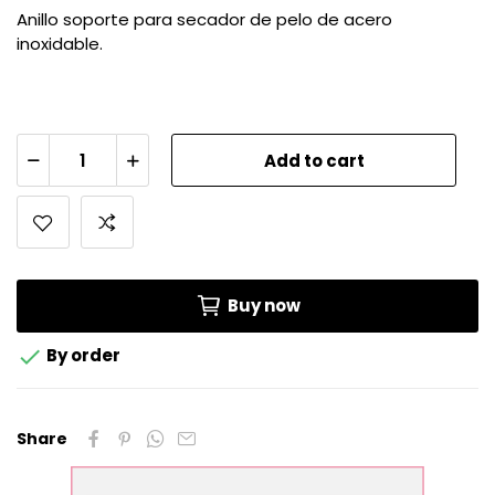
Anillo soporte para secador de pelo de acero
inoxidable.
Add to cart
Buy now

By order
Share