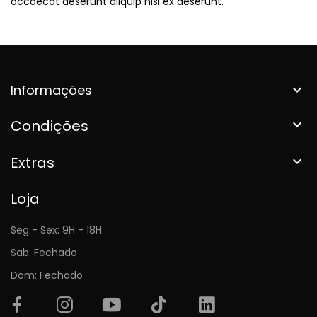
occaecat deserunt aliquip nisi ex deserunt.
Informações

Condições

Extras

Loja
Seg - Sex: 9H - 18H
Sab: Fechado
Dom: Fechado