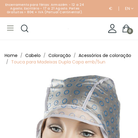
Encerramento para férias: Armazém - 12 a 24
€
EN
Agosto; Escritório - 17 a 21 Agosto. Portes
Gratuitos > 80€ + IVA (Portual Continental).
0
Home
Cabelo
Coloração
Acessórios de coloração
Touca para Madeixas Dupla Capa emb/5un