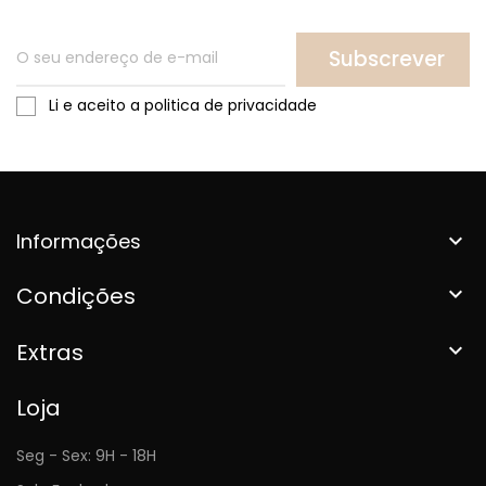
Subscrever
Li e aceito a politica de privacidade
Informações

Condições

Extras

Loja
Seg - Sex: 9H - 18H