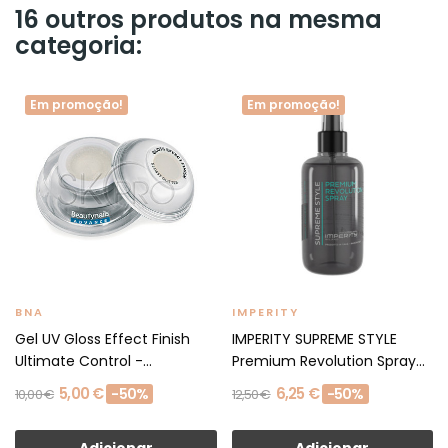
16 outros produtos na mesma
categoria:
Em promoção!
Em promoção!
BNA
IMPERITY
Gel UV Gloss Effect Finish
IMPERITY SUPREME STYLE
Ultimate Control -...
Premium Revolution Spray...
5,00 €
6,25 €
-50%
-50%
10,00 €
12,50 €
Adicionar
Adicionar